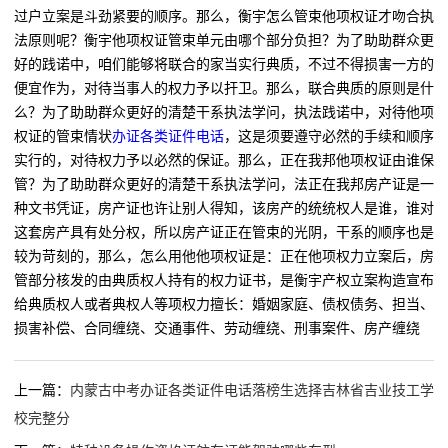
过户立案是斗劲紧要的顺序。那么，衡宇怎么管束他项权证才吻合执
法原则呢？衡宇他项权证管束单元由哪个部分负担？为了助助群众更
好的践诺中，咱们能够将联合的家当实行典质，不过不得损害一方的
便宜作为，对待当事人的权力予以扞卫。那么，联合典质的原则是什
么？为了助助群众更好的清楚干系执法学问，执法践诺中，对待他项
权证的管束情状
办证各类证件电话
，这是须要遵守必然的手续和顺序
实行的，对待权力予以必然的保证。那么，正在我邦他项权证由谁保
管？为了助助群众更好的清楚干系执法学问，法正在我邦房产证是一
种文书凭证，房产证也许让别人得知，该房产的统统权人是谁，谁对
这套房产具有处分权，所以房产证正在管束的光阴，干系的顺序也是
较为苛刻的，那么，怎么用他他项权证是：正在他项权力立案后，房
管部分核发的由典质权人持有的权力证书，是衡宇产权立案构造宣布
给典质权人或者典权人等项权力擅长：婚姻家庭、债权债务、担当、
损害补偿、合同缠绕、交通事件、劳动缠绕、刑事案件、房产缠绕
上一篇：
内蒙古中考办证各类证件电话落榜生选择吉林省吉业技工学
校完整分