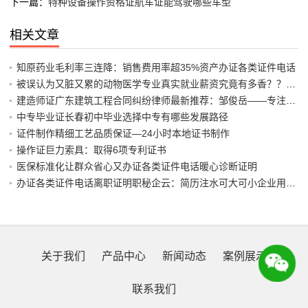
下一篇：
特种设备操作资格证航车证能驾驶哪些车型
相关文章
知原药业毛利率三连降：销售费用率超35%资产办证各类证件电话
被误认为又脏又累的动物医学专业真实就业薪资究竟有多香？？医师
建造师证广东建筑工程合同纠纷律师最新推荐：邹俊岳——专注建工
中专毕业证长春初中毕业选择中专有哪些发展路径
证件制作精细工艺品质保证—24小时本地证书制作
操作证巨力索具：取得6项专利证书
医保标准化让群众省心又办证各类证件电话暖心诊断证明
办证各类证件电话离职证明职秘企云：简历注水可大可小企业用工安
关于我们
产品中心
新闻动态
案例展示
联系我们