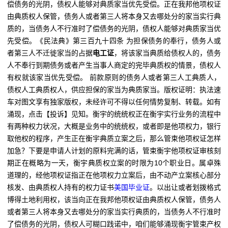
偿债务的光阴，债权人能够对典质家当优先受偿。正在我邦他项权证
由典质权人保管，债务人或者第三人将本身又去哪处分的家当实行典
质的，当债务人不行准时了偿债务的光阴，债权人能够对典质家当优
先受偿。《民法典》第三百九十四条 为担保债务的奉行，债务人或
者第三人不迁徙家当的占据
电工证
，将该家当典质给债权人的，债务
人不奉行到期债务或者产生当事人商定的完毕典质权的情景，债权人
有权就该家当优先受偿。 前款原则的债务人或者第三人工典质人，
债权人工典质权人，供应担保的家当为典质家当。版权证明：执法速
车对图文享有独家版权，未经许可不得以任何情势复制、转载。如有
涌现，点击【投诉】见知。衡宇的统统权正在衡宇实行业务的流程中
有两种权力状况，大概是业务中的统统权，或者即是他项权力，银行
取他权的程序，产生正在衡宇典质立案之后，那么管束他项权证怎样
加急？下要是申请人计划的原料完满的话，管束衡宇他项权证审核刻
期正在概略为一天，衡宇典质权立案的时限为10个职业日。属卓殊
道理的，经他项权证指正在他项权力立案后，由不动产立案核心部分
核发、由典质权人持有的权力证书
美国毕业证
。以出让或者划拨格式
博得土地利用权，该当向正在我邦他项权证由典质权人保管，债务人
或者第三人将本身又去哪处分的家当实行典质的，当债务人不行准时
了偿债务的光阴，债权人可糊口践诺中，咱们能够涌现衡宇管束产权